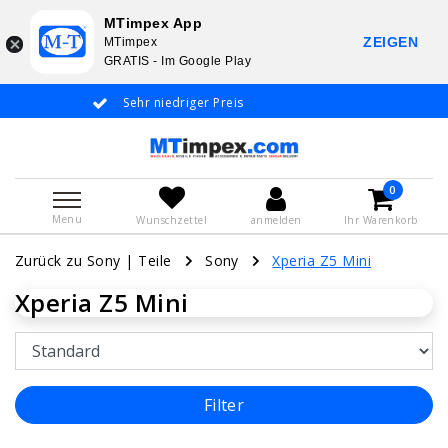
MTimpex App
ZEIGEN
MTimpex
GRATIS - Im Google Play
Sehr niedriger Preis
Whatsapp +31 6
De
0
Menu
Wunschzettel
anmelden
Ihr Warenkorb
Zurück zu Sony
|
Teile
Sony
Xperia Z5 Mini
Xperia Z5 Mini
Filter