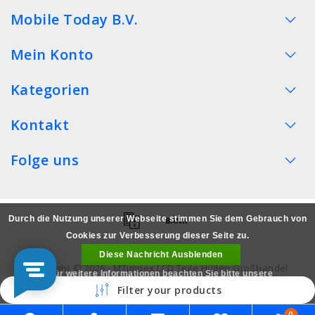
Mobile Today B.V.
Mein Konto
Kategorien
Kontakt
Folge uns
Durch die Nutzung unserer Webseite stimmen Sie dem Gebrauch von
Cookies zur Verbesserung dieser Seite zu.
Diese Nachricht Ausblenden
Copyright © 2026 - MTimpex LCD Teile Hüllen Großhandel
Für weitere Informationen beachten Sie bitte unsere
Smartphone - All rights reserved
Filter your products
Datenschutzerklärung. »
0