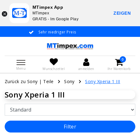
MTimpex App
ZEIGEN
MTimpex
GRATIS - Im Google Play
Sehr niedriger Preis
Whatsapp +31 6
De
0
Menu
Wunschzettel
anmelden
Ihr Warenkorb
Zurück zu Sony
|
Teile
Sony
Sony Xperia 1 III
Sony Xperia 1 III
Filter