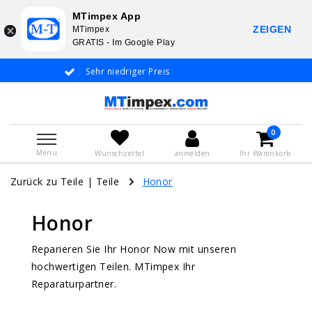
MTimpex App
ZEIGEN
MTimpex
GRATIS - Im Google Play
s
Whatsapp +31 651 919 833 / +31 38 337 3797
Deutsche Sprache
0
Menu
Wunschzettel
anmelden
Ihr Warenkorb
Zurück zu Teile
|
Teile
Honor
Honor
Reparieren Sie Ihr Honor Now mit unseren
hochwertigen Teilen. MTimpex Ihr
Reparaturpartner.