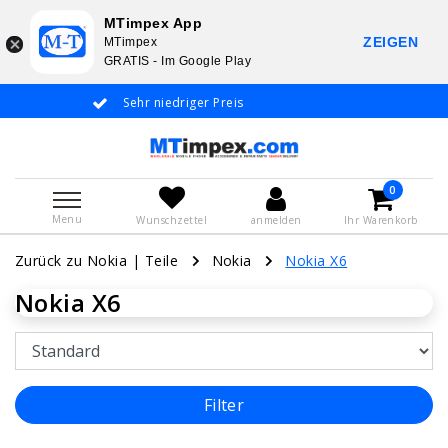
MTimpex App
ZEIGEN
MTimpex
GRATIS - Im Google Play
Sehr niedriger Preis
Whatsapp +31 6
De
0
Menu
Wunschzettel
anmelden
Ihr Warenkorb
Zurück zu Nokia
|
Teile
Nokia
Nokia X6
Nokia X6
Filter