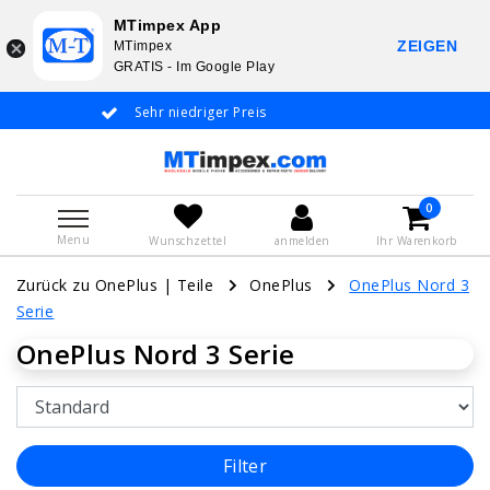
MTimpex App
ZEIGEN
MTimpex
GRATIS - Im Google Play
Sehr niedriger Preis
Whatsapp +31 6
De
0
Menu
Wunschzettel
anmelden
Ihr Warenkorb
Zurück zu OnePlus
|
Teile
OnePlus
OnePlus Nord 3
Serie
OnePlus Nord 3 Serie
Filter