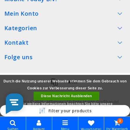
Mein Konto
Kategorien
Kontakt
Folge uns
Durch die Nutzung unserer Webseite stimmen Sie dem Gebrauch von
Cookies zur Verbesserung dieser Seite zu.
Diese Nachricht Ausblenden
Copyright © 2026 - MTimpex LCD Teile Hüllen Großhandel
Für weitere Informationen beachten Sie bitte unsere
Smartphone - All rights reserved
Filter your products
Datenschutzerklärung. »
0
Suchen
Account
Menu
Ihr Warenkorb
Wunschzettel