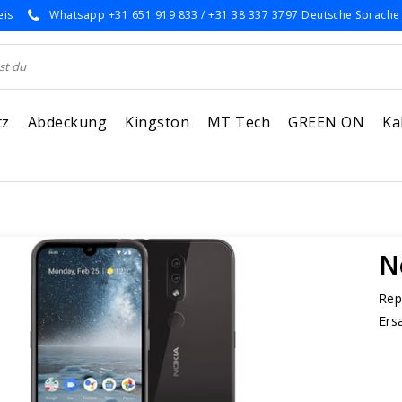
eis
Whatsapp +31 651 919 833 / +31 38 337 3797 Deutsche Sprache
tz
Abdeckung
Kingston
MT Tech
GREEN ON
Ka
N
Rep
Ers