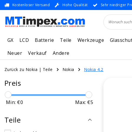
Kostenloser Versand
Hohe Qualität
Sehr niedriger Pr
GX
LCD
Batterie
Teile
Werkzeuge
Glasschu
Neuer
Verkauf
Andere
Zurück zu Nokia
|
Teile
Nokia
Nokia 4.2
Preis
Min: €
0
Max: €
5
Teile