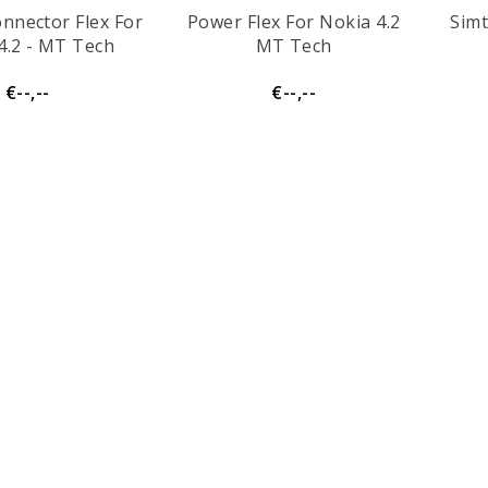
nnector Flex For
Power Flex For Nokia 4.2
Simt
4.2 - MT Tech
MT Tech
€--,--
€--,--