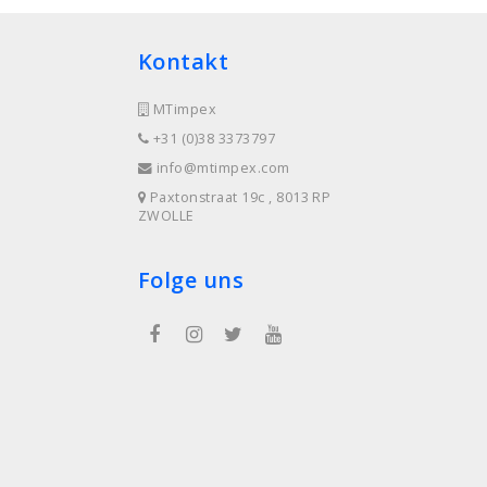
Kontakt
MTimpex
+31 (0)38 3373797
info@mtimpex.com
Paxtonstraat 19c , 8013 RP
ZWOLLE
Folge uns