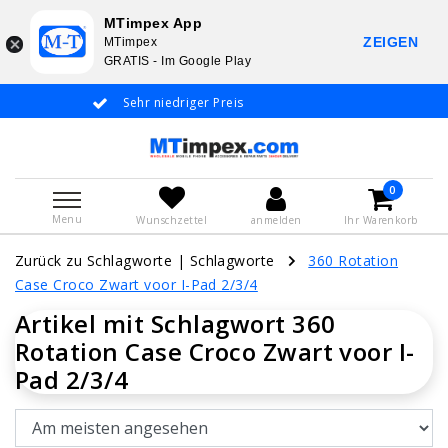
MTimpex App
ZEIGEN
MTimpex
GRATIS - Im Google Play
Sehr niedriger Preis
Whatsapp +31 6
De
0
Menu
Wunschzettel
anmelden
Ihr Warenkorb
Zurück zu Schlagworte
|
Schlagworte
360 Rotation
Case Croco Zwart voor I-Pad 2/3/4
Artikel mit Schlagwort 360
Rotation Case Croco Zwart voor I-
Pad 2/3/4