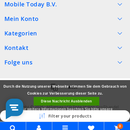
Mobile Today B.V.
Mein Konto
Kategorien
Kontakt
Folge uns
Durch die Nutzung unserer Webseite stimmen Sie dem Gebrauch von
Cookies zur Verbesserung dieser Seite zu.
Diese Nachricht Ausblenden
Copyright © 2026 - MTimpex LCD Teile Hüllen Großhandel
Für weitere Informationen beachten Sie bitte unsere
Smartphone - All rights reserved
Filter your products
Datenschutzerklärung. »
0