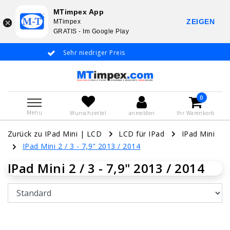
MTimpex App
ZEIGEN
MTimpex
GRATIS - Im Google Play
Sehr niedriger Preis
Whatsapp +31 6
De
0
Menu
Wunschzettel
anmelden
Ihr Warenkorb
Zurück zu IPad Mini
|
LCD
LCD für IPad
IPad Mini
IPad Mini 2 / 3 - 7,9" 2013 / 2014
IPad Mini 2 / 3 - 7,9" 2013 / 2014