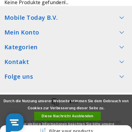
Keine Produkte gefunden!...
Mobile Today B.V.
Mein Konto
Kategorien
Kontakt
Folge uns
Durch die Nutzung unserer Webseite stimmen Sie dem Gebrauch von
Cookies zur Verbesserung dieser Seite zu.
Diese Nachricht Ausblenden
Copyright © 2026 - MTimpex LCD Teile Hüllen Großhandel
Für weitere Informationen beachten Sie bitte unsere
Smartphone - All rights reserved
Filter your products
Datenschutzerklärung. »