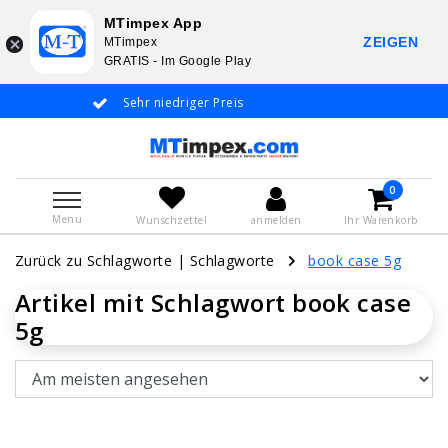
MTimpex App
ZEIGEN
MTimpex
GRATIS - Im Google Play
Sehr niedriger Preis
Whatsapp +31 6
De
0
Menu
Wunschzettel
anmelden
Ihr Warenkorb
Zurück zu Schlagworte
|
Schlagworte
book case 5g
Artikel mit Schlagwort book case
5g