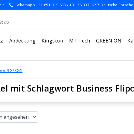
eis
Whatsapp +31 651 919 833 / +31 38 337 3797 Deutsche Sprache
tz
Abdeckung
Kingston
MT Tech
GREEN ON
Ka
voor 3G/3GS
kel mit Schlagwort Business Flip