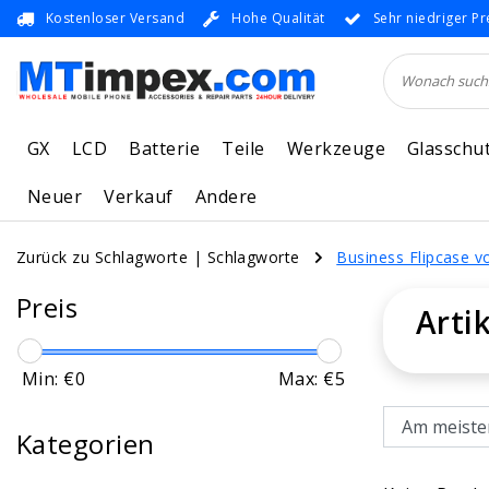
Kostenloser Versand
Hohe Qualität
Sehr niedriger Pr
GX
LCD
Batterie
Teile
Werkzeuge
Glasschu
Neuer
Verkauf
Andere
Zurück zu Schlagworte
|
Schlagworte
Business Flipcase 
Preis
Arti
Min: €
0
Max: €
5
Kategorien