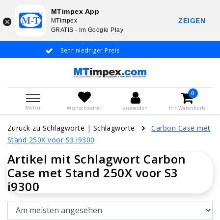
MTimpex App
ZEIGEN
MTimpex
GRATIS - Im Google Play
Sehr niedriger Preis
Whatsapp +31 6
De
0
Menu
Wunschzettel
anmelden
Ihr Warenkorb
Zurück zu Schlagworte
|
Schlagworte
Carbon Case met
Stand 250X voor S3 i9300
Artikel mit Schlagwort Carbon
Case met Stand 250X voor S3
i9300