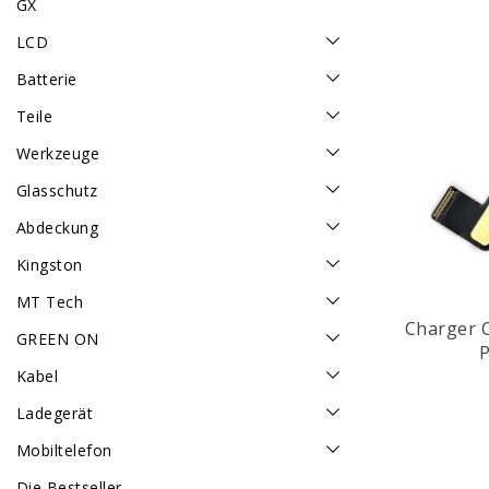
GX
LCD
Batterie
Teile
Werkzeuge
Glasschutz
Abdeckung
Kingston
MT Tech
Charger C
GREEN ON
P
Kabel
Ladegerät
Mobiltelefon
Die Bestseller