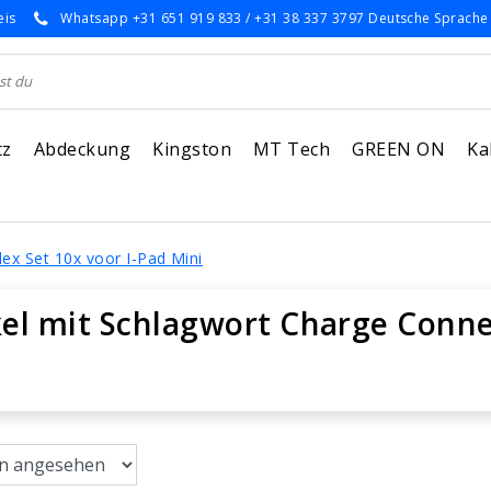
eis
Whatsapp +31 651 919 833 / +31 38 337 3797 Deutsche Sprache
tz
Abdeckung
Kingston
MT Tech
GREEN ON
Ka
ex Set 10x voor I-Pad Mini
kel mit Schlagwort Charge Connec