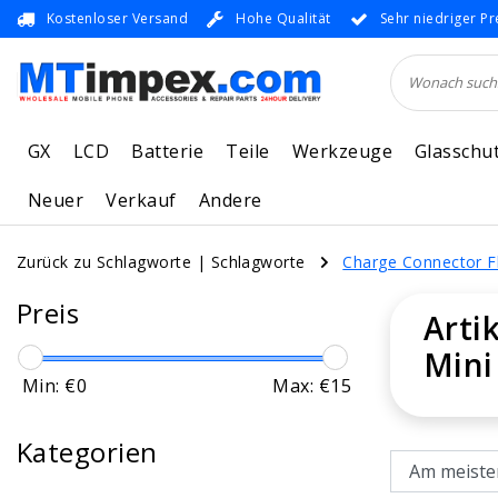
Kostenloser Versand
Hohe Qualität
Sehr niedriger Pr
GX
LCD
Batterie
Teile
Werkzeuge
Glasschu
Neuer
Verkauf
Andere
Zurück zu Schlagworte
|
Schlagworte
Charge Connector Fl
Preis
Arti
Mini
Min: €
0
Max: €
15
Kategorien