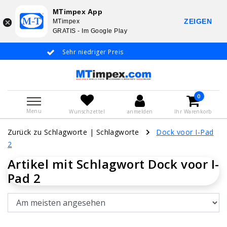
MTimpex App
ZEIGEN
MTimpex
GRATIS - Im Google Play
Sehr niedriger Preis
Whatsapp +31 6
De
0
Menu
Wunschzettel
anmelden
Ihr Warenkorb
Zurück zu Schlagworte
|
Schlagworte
Dock voor I-Pad
2
Artikel mit Schlagwort Dock voor I-
Pad 2