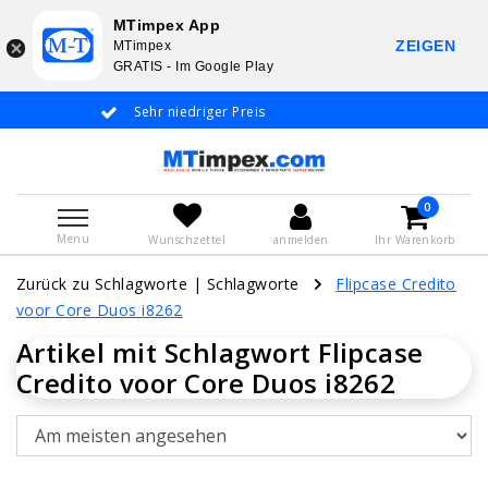
MTimpex App
ZEIGEN
MTimpex
GRATIS - Im Google Play
Sehr niedriger Preis
Whatsapp +31 6
De
0
Menu
Wunschzettel
anmelden
Ihr Warenkorb
Zurück zu Schlagworte
|
Schlagworte
Flipcase Credito
voor Core Duos i8262
Artikel mit Schlagwort Flipcase
Credito voor Core Duos i8262