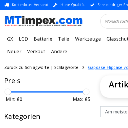
Kostenloser Versand
Hohe Qualität
Sehr niedriger Pr
GX
LCD
Batterie
Teile
Werkzeuge
Glasschu
Neuer
Verkauf
Andere
Zurück zu Schlagworte
|
Schlagworte
Gapdase Flipcase v
Preis
Arti
Min: €
0
Max: €
5
Kategorien