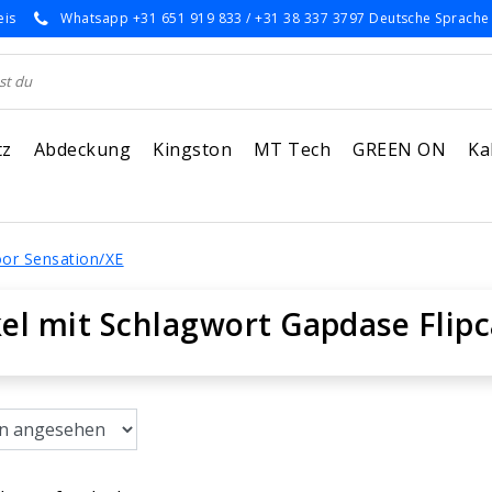
eis
Whatsapp +31 651 919 833 / +31 38 337 3797 Deutsche Sprache
tz
Abdeckung
Kingston
MT Tech
GREEN ON
Ka
oor Sensation/XE
kel mit Schlagwort Gapdase Flip