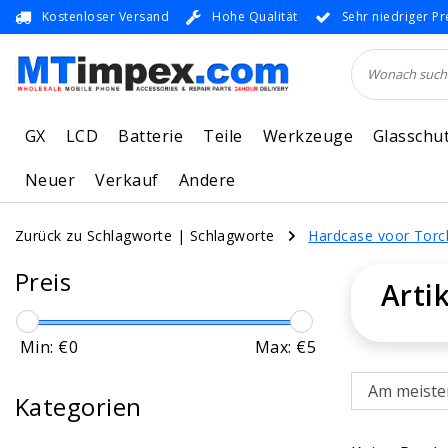
Kostenloser Versand
Hohe Qualität
Sehr niedriger Pr
GX
LCD
Batterie
Teile
Werkzeuge
Glasschu
Neuer
Verkauf
Andere
Zurück zu Schlagworte
|
Schlagworte
Hardcase voor Torc
Preis
Arti
Min: €
0
Max: €
5
Kategorien