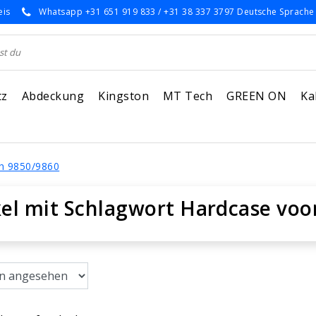
eis
Whatsapp +31 651 919 833 / +31 38 337 3797 Deutsche Sprache
tz
Abdeckung
Kingston
MT Tech
GREEN ON
Ka
h 9850/9860
kel mit Schlagwort Hardcase voo