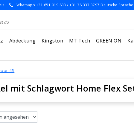
eis
Whatsapp +31 651 919 833 / +31 38 337 3797 Deutsche Sprache
tz
Abdeckung
Kingston
MT Tech
GREEN ON
Ka
voor 4S
kel mit Schlagwort Home Flex Se