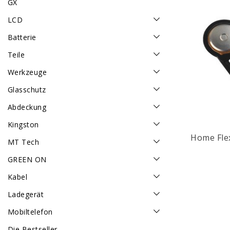
GX
LCD
Batterie
Teile
Werkzeuge
Glasschutz
Abdeckung
Kingston
Home Flex
MT Tech
GREEN ON
Kabel
Ladegerät
Mobiltelefon
Die Bestseller