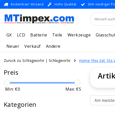
Kostenloser Versand
Hohe Qualität
Sehr niedriger Pr
GX
LCD
Batterie
Teile
Werkzeuge
Glasschu
Neuer
Verkauf
Andere
Zurück zu Schlagworte
|
Schlagworte
Home Flex Set 10x 
Preis
Arti
Min: €
0
Max: €
5
Kategorien