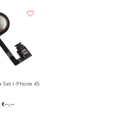
 Set I-Phone 4S
€--,--