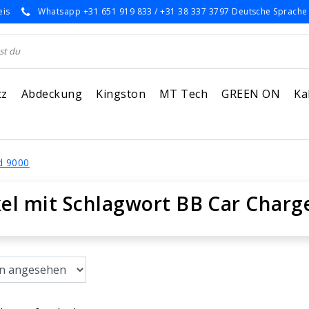
eis
Whatsapp +31 651 919 833 / +31 38 337 3797 Deutsche Sprache
tz
Abdeckung
Kingston
MT Tech
GREEN ON
Ka
d 9000
kel mit Schlagwort BB Car Charg