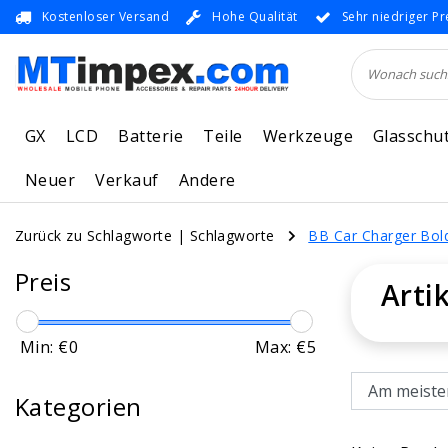
Kostenloser Versand
Hohe Qualität
Sehr niedriger Pr
GX
LCD
Batterie
Teile
Werkzeuge
Glasschu
Neuer
Verkauf
Andere
Zurück zu Schlagworte
|
Schlagworte
BB Car Charger Bol
Preis
Arti
Min: €
0
Max: €
5
Kategorien