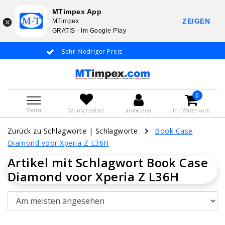
MTimpex App
ZEIGEN
MTimpex
GRATIS - Im Google Play
Sehr niedriger Preis
Whatsapp +31 6
De
0
Menu
Wunschzettel
anmelden
Ihr Warenkorb
Zurück zu Schlagworte
|
Schlagworte
Book Case
Diamond voor Xperia Z L36H
Artikel mit Schlagwort Book Case
Diamond voor Xperia Z L36H