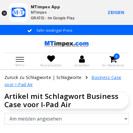
MTimpex App
ZEIGEN
MTimpex
GRATIS - Im Google Play
Sehr niedriger Preis
Whatsapp +31 6
De
0
Menu
Wunschzettel
anmelden
Ihr Warenkorb
Zurück zu Schlagworte
|
Schlagworte
Business Case
voor I-Pad Air
Artikel mit Schlagwort Business
Case voor I-Pad Air