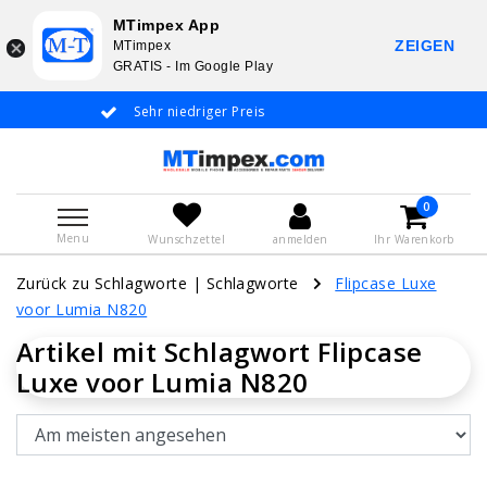
MTimpex App
ZEIGEN
MTimpex
GRATIS - Im Google Play
Sehr niedriger Preis
Whatsapp +31 6
De
0
Menu
Wunschzettel
anmelden
Ihr Warenkorb
Zurück zu Schlagworte
|
Schlagworte
Flipcase Luxe
voor Lumia N820
Artikel mit Schlagwort Flipcase
Luxe voor Lumia N820