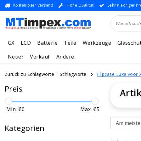
Kostenloser Versand
Hohe Qualität
Sehr niedriger Pr
GX
LCD
Batterie
Teile
Werkzeuge
Glasschu
Neuer
Verkauf
Andere
Zurück zu Schlagworte
|
Schlagworte
Flipcase Luxe voor 
Preis
Arti
Min: €
0
Max: €
5
Kategorien