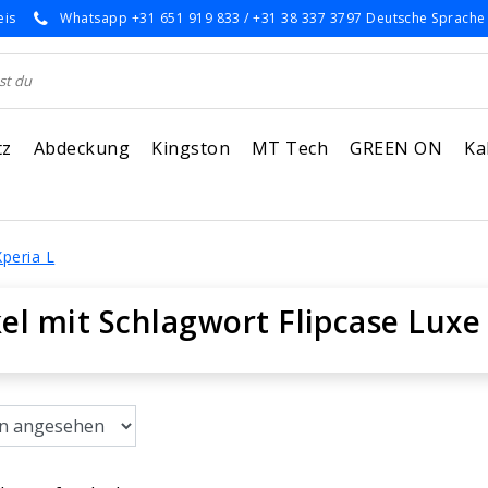
eis
Whatsapp +31 651 919 833 / +31 38 337 3797 Deutsche Sprache
tz
Abdeckung
Kingston
MT Tech
GREEN ON
Ka
Xperia L
kel mit Schlagwort Flipcase Luxe