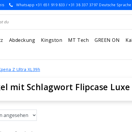
eis
Whatsapp +31 651 919 833 / +31 38 337 3797 Deutsche Sprache
tz
Abdeckung
Kingston
MT Tech
GREEN ON
Ka
Xperia Z Ultra XL39h
kel mit Schlagwort Flipcase Luxe