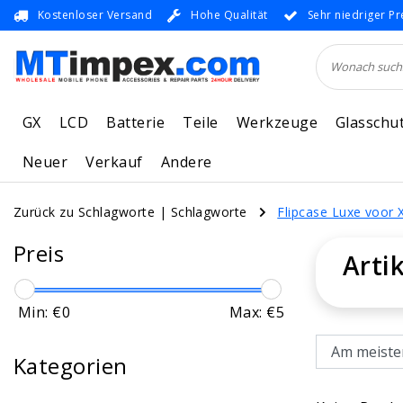
Kostenloser Versand
Hohe Qualität
Sehr niedriger Pr
GX
LCD
Batterie
Teile
Werkzeuge
Glasschu
Neuer
Verkauf
Andere
Zurück zu Schlagworte
|
Schlagworte
Flipcase Luxe voor 
Preis
Arti
Min: €
0
Max: €
5
Kategorien