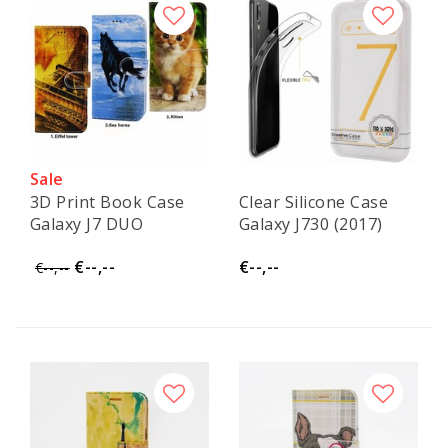
Sale
3D Print Book Case
Clear Silicone Case
Galaxy J7 DUO
Galaxy J730 (2017)
€--,--
€--,--
€--,--