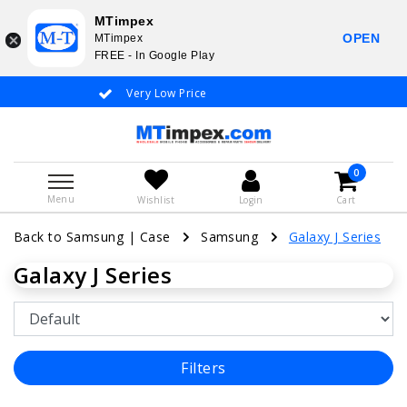
MTimpex
OPEN
MTimpex
FREE - In Google Play
Low Price
Whatsapp +31 651 919 833 / +31 38 337 
0
Menu
Wishlist
Login
Cart
Back to Samsung
|
Case
Samsung
Galaxy J Series
Galaxy J Series
Filters