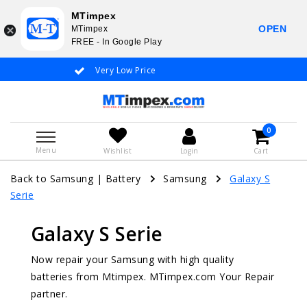
MTimpex
OPEN
MTimpex
FREE - In Google Play
Very Low Price
Whatsapp +31 651 919 
0
Menu
Wishlist
Login
Cart
Back to Samsung
|
Battery
Samsung
Galaxy S
Serie
Galaxy S Serie
Now repair your Samsung with high quality
batteries from Mtimpex. MTimpex.com Your Repair
partner.